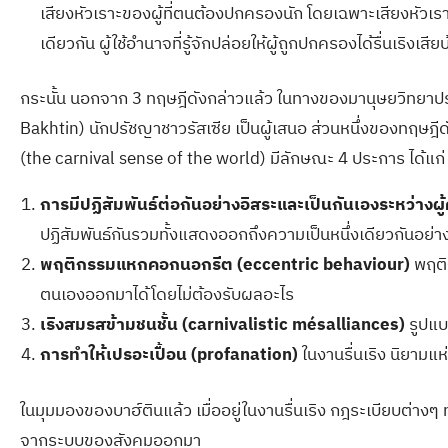
เสียงหัวเราะของผู้ที่ตนต้องปกครองนัก โดยเฉพาะเสียงหัวเ
เดียวกัน ผู้ใช้อำนาจที่รู้จักปล่อยให้ผู้ถูกปกครองได้รื่นเ
กระนั้น นอกจาก 3 ทฤษฎีดังกล่าวแล้ว ในทางของมานุษยวิทยาประวัต
Bakhtin) นักปรัชญาชาวรัสเซีย เป็นผู้เสนอ ส่วนหนึ่งของทฤษฎีดังกล
(the carnival sense of the world) มีลักษณะ 4 ประการ ได้แก่
การมีปฏิสัมพันธ์ต่อกันอย่างอิสระและเป็นกันเองระหว่าง
ปฏิสัมพันธ์กันรวมทั้งแสดงออกถึงความเป็นหนึ่งเดียวกันอย่า
พฤติกรรมแหกคอกนอกรีต (eccentric behaviour)
พฤติก
ตนเองออกมาได้โดยไม่ต้องรับผลอะไร
เริงสมรสข้ามชนชั้น (carnivalistic mésalliances)
รูปแบบ
การทำให้เปรอะเปื้อน (profanation)
ในงานรื่นเริง นิยาม
ในมุมมองของบาฮ์ตินแล้ว เมื่ออยู่ในงานรื่นเริง กฎระเบียบต่าง
จากระบบของสังคมออกมา