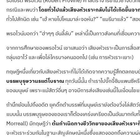
รอเบิร์ต พรอไวน์ (Robert Provine) ศาสตราจารย์ในวิชาจิตวิทย
กรณีและพบว่า
โดยทั่วไปแล้วเสียงหัวเราะกลับไม่ได้เกิดขึ้น
ทั่วไปสักนิด เช่น “เฮ้ หายไปไหนมาล่ะจอห์น?” “แมรีมาแล้ว” “สอบ
พรอไวน์บอกว่า “ฮ่าๆๆ อันลี้ลับ” เหล่านี้เป็นกาวสังคมที่เชื่อมค
จากการศึกษาของพรอไวน์ เขาเสนอว่า เสียงหัวเราะเป็นการสื่อส
กลุ่มเอาไว้ และเพื่อไล่ใครบางคนออกไป (เช่น การหัวเราะเยาะ)
ทฤษฎีหนึ่งเกี่ยวกับเสียงหัวเราะที่ไม่ได้เกิดจากความรู้สึกตลก
บรรพบุรุษวานรแต่โบราณ
ทุกวันนี้นั้น ถ้าเราไปจั๊กจี้ชิมแพ
ของมนุษย์ เพราะแม้สัตว์อื่นๆ อาจมีการส่งเสียงเช่นนี้ในเงื่อนไข
ถ้านึกย้อนไปถึงอดีต ยุคดึกดำบรรพ์ที่มนุษย์เรายังต้องวิ่งไล่สัตว์
แบบนั้น บรรพบุรุษของของเราก็ต้องเคร่งเครียดเป็นอันมากกับทั
Morreall) มีทฤษฎีว่า
ต้นกำเนิดทางชีววิทยาของเสียงหัวเราะก
จะหัวเราะร่วมกันในฐานะสัญลักษณ์หนึ่งซึ่งแสดงออกถึงความ