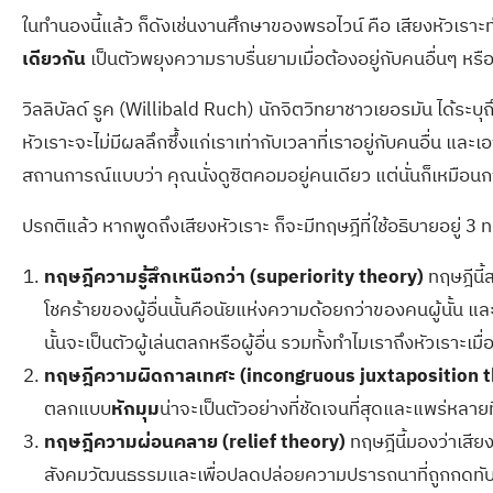
ในทำนองนี้แล้ว ก็ดังเช่นงานศึกษาของพรอไวน์ คือ เสียงหัวเราะท
เดียวกัน
เป็นตัวพยุงความราบรื่นยามเมื่อต้องอยู่กับคนอื่นๆ หรือ
วิลลิบัลด์ รูค (Willibald Ruch) นักจิตวิทยาชาวเยอรมัน ได้ระบ
หัวเราะจะไม่มีผลลึกซึ้งแก่เราเท่ากับเวลาที่เราอยู่กับคนอื่น แล
สถานการณ์แบบว่า คุณนั่งดูซิตคอมอยู่คนเดียว แต่นั่นก็เหมือนก
ปรกติแล้ว หากพูดถึงเสียงหัวเราะ ก็จะมีทฤษฎีที่ใช้อธิบายอยู่ 3 ท
ทฤษฎีความรู้สึกเหนือกว่า (superiority theory)
ทฤษฎีนี้
โชคร้ายของผู้อื่นนั้นคือนัยแห่งความด้อยกว่าของคนผู้นั้น แล
นั้นจะเป็นตัวผู้เล่นตลกหรือผู้อื่น รวมทั้งทำไมเราถึงหัวเราะ
ทฤษฎีความผิดกาลเทศะ (incongruous juxtaposition t
ตลกแบบ
หักมุม
น่าจะเป็นตัวอย่างที่ชัดเจนที่สุดและแพร่หลายท
ทฤษฎีความผ่อนคลาย (relief theory)
ทฤษฎีนี้มองว่าเสียง
สังคมวัฒนธรรมและเพื่อปลดปล่อยความปรารถนาที่ถูกกดทับไว้