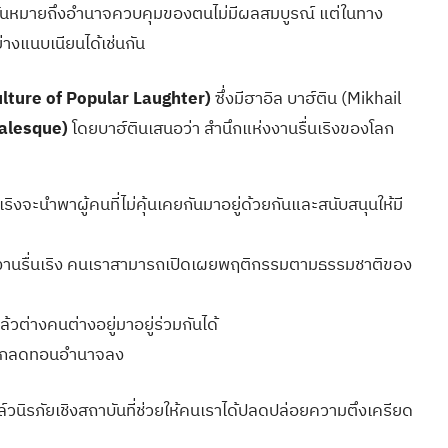
าะนั่นหมายถึงอำนาจควบคุมของตนไม่มีผลสมบูรณ์ แต่ในทาง
่างแนบเนียนได้เช่นกัน
ulture of Popular Laughter)
ซึ่งมีฮาอิล บาฮ์ติน (Mikhail
valesque)
โดยบาฮ์ตินเสนอว่า สำนึกแห่งงานรื่นเริงของโลก
เริงจะนำพาผู้คนที่ไม่คุ้นเคยกันมาอยู่ด้วยกันและสนับสนุนให้มี
ด้ในงานรื่นเริง คนเราสามารถเปิดเผยพฤติกรรมตามธรรมชาติของ
ล้วต่างคนต่างอยู่มาอยู่ร่วมกันได้
จะถูกลดทอนอำนาจลง
ล์วนิรภัยเชิงสถาบันที่ช่วยให้คนเราได้ปลดปล่อยความตึงเครียด