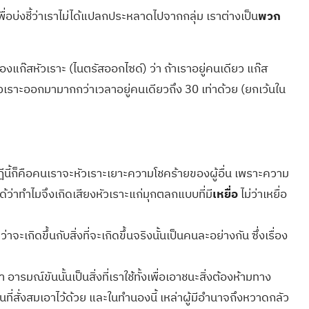
่อบ่งชี้ว่าเราไม่ได้แปลกประหลาดไปจากกลุ่ม เราต่างเป็น
พวก
งแก๊สหัวเราะ (ไนตรัสออกไซด์) ว่า ถ้าเราอยู่คนเดียว แก๊ส
ยงหัวเราะออกมามากกว่าเวลาอยู่คนเดียวถึง 30 เท่าด้วย (ยกเว้นใน
นี้ก็คือคนเราจะหัวเราะเยาะความโชคร้ายของผู้อื่น เพราะความ
ด้ว่าทำไมจึงเกิดเสียงหัวเราะแก่มุกตลกแบบที่มี
เหยื่อ
ไม่ว่าเหยื่อ
ะเกิดขึ้นกับสิ่งที่จะเกิดขึ้นจริงนั้นเป็นคนละอย่างกัน ซึ่งเรื่อง
มณ์ขันนั้นเป็นสิ่งที่เราใช้ทั้งเพื่อเอาชนะสิ่งต้องห้ามทาง
สั่งสมเอาไว้ด้วย และในทำนองนี้ เหล่าผู้มีอำนาจถึงหวาดกลัว