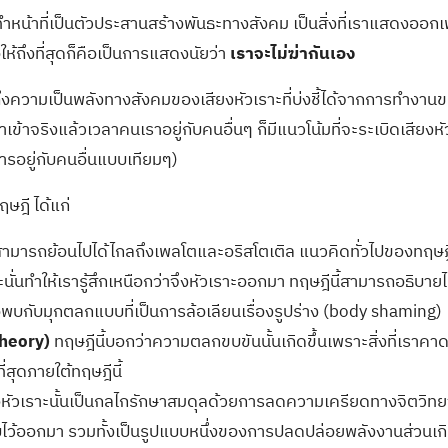
ำหน้าที่เป็นตัวประสานสร้างพันธะทางสังคม เป็นสิ่งที่เราแสดงออกเพื
ให้ถึงที่สุดก็คือเป็นการแสดงนัยว่า
เราจะไม่ฆ่ากันเอง
ุถึงความเป็นพลังทางสังคมของเสียงหัวเราะที่บ่งชี้ได้จากการทำงานขอ
ะเอาเข้าจริงแล้วเวลาคนเราอยู่กับคนอื่นๆ ก็มีแนวโน้มที่จะระเบิดเสี
ารอยู่กับคนอื่นแบบเทียมๆ)
ฤษฎี ได้แก่
สามารถย้อนไปได้ไกลถึงเพลโตและอริสโตเติล แนวคิดทั่วไปของทฤษฎี
ะนั่นทำให้เรารู้สึกเหนือกว่าจึงหัวเราะออกมา ทฤษฎีนี้สามารถอธิบายไ
เมื่อพบกับมุกตลกแบบที่เป็นการล้อเลียนเรื่องรูปร่าง (body shaming)
heory)
ทฤษฎีนี้บอกว่าความตลกขบขันนั้นเกิดขึ้นเพราะสิ่งที่เราคาดว่าจ
ี่สุดภายใต้ทฤษฎีนี้
หัวเราะนั้นเป็นกลไกรักษาสมดุลด้วยการลดความเครียดทางจิตวิทยา อาร
ออกมา รวมทั้งเป็นรูปแบบหนึ่งของการปลดปล่อยพลังงานส่วนเกินที่