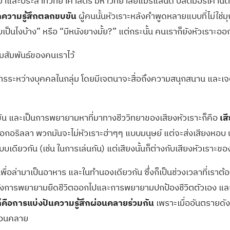
าและประสาทวิทยาศาสตร์ มหาวิทยาลัยแมรีแลนด์ บัลติมอร์เคาน์ตี ก
จากความรู้สึกตลกขบขัน
ผู้คนนั้นหัวเราะหลังคำพูดหลายแบบที่ไม่ใช่มุก
เป็นไงบ้าง” หรือ “มีหนังยางมั้ย?” แต่กระนั้น คนเราก็ยังหัวเราะออ
วามสัมพันธ์ของคนเราไว้
ารระหว่างบุคคลในกลุ่ม โดยมีเจตนาจะสื่อถึงความสนุกสนาน และเจตน
ขบขัน และเป็นการพยายามหาที่มาทางชีววิทยาของเสียงหัวเราะก็คือ
เส
นซีหรือกอริลลา พวกมันจะไม่หัวเราะฮ่าๆๆ แบบมนุษย์ แต่จะส่งเสียงหอ
แบบเดียวกัน (เช่น ในการเล่นกัน) แต่เสียงนั้นก็ต่างกับเสียงหัวเราะ
เพื่อล่ามาเป็นอาหาร และในทำนองเดียวกัน ซึ่งก็เป็นช่วงเวลาที่เราต้องว
้งการพยายามยืดชีวิตออกไปและการพยายามปกป้องชีวิตตัวเอง และนั่
็คือการแบ่งปันความรู้สึกผ่อนคลายร่วมกัน
เพราะเมื่ออันตรายดัง
ผ่อนคลาย