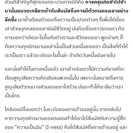
ส่วนที่สำคัญที่สุดของกระบวนการนี้ก็คือ
การครุ่นคิดซ้ำไปซ้ำ
มานั้นขมวดเกลียวเข้ากับสัมผัสถึงการมีตัวตนของเราอย่าง
ลึกซึ้ง
เราย้ำเตือนตัวเองถึงความเจ็บปวดต่างๆ ก็เพื่อให้เรื่อง
เล่าส่วนบุคคลของเรายังมีชีวิตอยู่ มันคือเรื่องราวของเรา คือ
การบอกว่าเกิดอะไรขึ้นกับตัวเราและชีวิตของเรา พูดง่ายๆ ก็
คือความทุกข์ทรมานเหล่านั้นเป็นส่วนหนึ่งของเรา เป็นสิ่งที่ทำให้
เราเป็นเรา แล้วจะเกิดอะไรขึ้นล่ะ ถ้าเกิดวันหนึ่งมันหายไป
และนั่นทำให้ในทางหนึ่งแล้ว เอาเข้าจริงเราก็มีความกังวลที่จะ
ต้องสูญเสียความคิดเชิงลบพวกนั้นไป เพราะนั่นหมายถึงการ
สูญเสียตัวตนบางส่วนของเราไปด้วย มันจะทำให้เราลืมว่าเรา
เป็นใคร
โคลิเออร์จึงบอกว่า ในระดับของการดำรงอยู่นั้น การกลับไป
หาความทุกข์ทรมานของตนเองทำให้เราได้สัมผัสกับความรู้สึก
ของ
“
ความเป็นฉัน
” (I-ness)
คือได้สัมผัสถึงการดำรงอยู่ และ