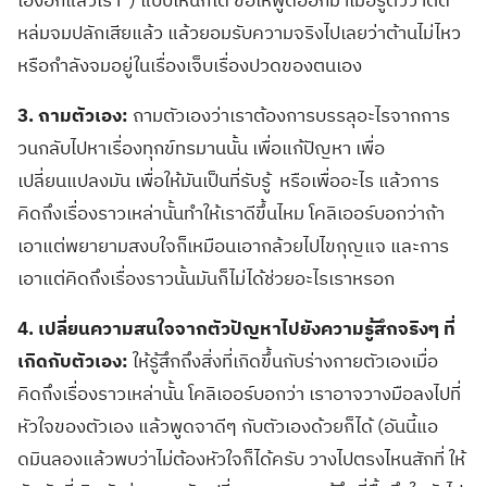
เองอีกแล้วเรา
”)
แบบไหนก็ได้ ขอให้พูดออกมาเมื่อรู้ตัวว่าติด
หล่มจมปลักเสียแล้ว แล้วยอมรับความจริงไปเลยว่าต้านไม่ไหว
หรือกำลังจมอยู่ในเรื่องเจ็บเรื่องปวดของตนเอง
3.
ถามตัวเอง
:
ถามตัวเองว่าเราต้องการบรรลุอะไรจากการ
วนกลับไปหาเรื่องทุกข์ทรมานนั้น เพื่อแก้ปัญหา เพื่อ
เปลี่ยนแปลงมัน เพื่อให้มันเป็นที่รับรู้
หรือเพื่ออะไร แล้วการ
คิดถึงเรื่องราวเหล่านั้นทำให้เราดีขึ้นไหม โคลิเออร์บอกว่าถ้า
เอาแต่พยายามสงบใจก็เหมือนเอากล้วยไปไขกุญแจ และการ
เอาแต่คิดถึงเรื่องราวนั้นมันก็ไม่ได้ช่วยอะไรเราหรอก
4.
เปลี่ยนความสนใจจากตัวปัญหาไปยังความรู้สึกจริงๆ ที่
เกิดกับตัวเอง
:
ให้รู้สึกถึงสิ่งที่เกิดขึ้นกับร่างกายตัวเองเมื่อ
คิดถึงเรื่องราวเหล่านั้น โคลิเออร์บอกว่า เราอาจวางมือลงไปที่
หัวใจของตัวเอง แล้วพูดจาดีๆ กับตัวเองด้วยก็ได้
(
อันนี้แอ
ดมินลองแล้วพบว่าไม่ต้องหัวใจก็ได้ครับ วางไปตรงไหนสักที่ ให้