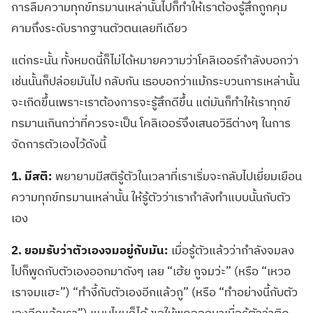
การลืมความทุกข์ทรมานเหล่านั้นไปก็ทำให้เราต้องรู้สึกถูกคุม
คามถึงระดับรากฐานตัวตนเลยทีเดียว
แต่กระนั้น ทั้งหมดนี้ก็ไม่ได้หมายความว่าโคลิเออร์กำลังบอกว่า
เช่นนั้นก็ปล่อยมันไป กลับกัน เธอบอกว่าแม้กระบวนการเหล่านั้น
จะเกิดขึ้นเพราะเราต้องการจะรู้สึกดีขึ้น แต่มันก็ทำให้เราทุกข์
ทรมานเกินกว่าที่ควรจะเป็น โคลิเออร์จึงเสนอวิธีต่างๆ ในการ
จัดการตัวเองไว้ดังนี้
1.
มีสติ
:
พยายามมีสติรู้ตัวในเวลาที่เราเริ่มจะกลับไปเยี่ยมเยือน
ความทุกข์ทรมานเหล่านั้น ให้รู้ตัวว่าเรากำลังทำแบบนั้นกับตัว
เอง
2.
ยอมรับว่าตัวเองจมอยู่กับมัน
:
เมื่อรู้ตัวแล้วว่ากำลังจมลง
ไปก็พูดกับตัวเองออกมาดังๆ เลย
“
เฮ้ย กูจมว่ะ
” (
หรือ
“
เหวอ
เราจมแฮะ
”) “
ทำงี้กับตัวเองอีกแล้วกู
” (
หรือ
“
ทำอย่างนี้กับตัว