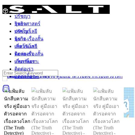
Skip
วิทยาศาสตร์
to
ปรัชญา
content
วิทยาศาสตร์
ธุรกิจ
ปรัชญา
เทคโนโลยี
ธุรกิจ
นิยาย-เรื่องสั้น
เทคโนโลยี
เกี่ยวกับเรา
นิยาย-เรื่องสั้น
ติดต่อเรา
เกี่ยวกับเรา
แคตาล็อก ↓
ติดต่อเรา
Search
แคตาล็อก ↓
for:
Sale 10%
0
ติดตามสินค้า