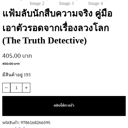
แฟ้มลับนักสืบความจริง คู่มือ
เอาตัวรอดจากเรื่องลวงโลก
(The Truth Detective)
Original
Current
405.00
บาท
price
price
450.00
บาท
was:
is:
มีสินค้าอยู่ 193
450.00 บาท.
405.00 บาท.
จำนวน
แฟ้ม
ลับ
หยิบใส่ตะกร้า
นักสืบ
ความ
จริง
รหัสสินค้า:
9786168266595
คู่มือ