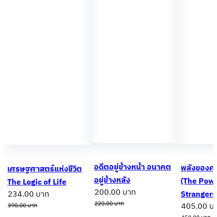
อดีตอยู่ข้างหน้า อนาคต
พลังของค
เศรษฐศาสตร์แห่งชีวิต
อยู่ข้างหลัง
(The Powe
The Logic of Life
Original price was: 220.00 บาท.
Current price is: 200.0
200.00
บาท
Original price was: 390.00 บาท.
Current price is: 234.00 บาท.
234.00
บาท
Strangers
220.00
บาท
Original p
405.00
บ
390.00
บาท