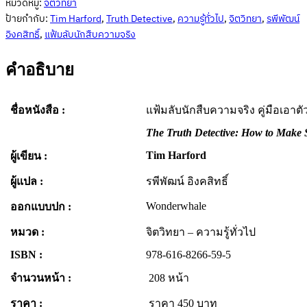
หมวดหมู่:
จิตวิทยา
เอา
ป้ายกำกับ:
Tim Harford
,
Truth Detective
,
ความรู้ทั่วไป
,
จิตวิทยา
,
รพีพัฒน์
ตัว
อิงคสิทธิ์
,
แฟ้มลับนักสืบความจริง
รอด
จาก
คำอธิบาย
เรื่อง
ลวง
ชื่อหนังสือ :
แฟ้มลับนักสืบความจริง คู่มือเอา
โลก
(The
The Truth Detective: How to Make 
Truth
Detective)
Tim Harford
ผู้เขียน :
ชิ้น
ผู้แปล :
รพีพัฒน์ อิงคสิทธิ์
Wonderwhale
ออกแบบปก :
หมวด :
จิตวิทยา – ความรู้ทั่วไป
ISBN :
978-616-8266-59-5
จำนวนหน้า :
208 หน้า
ราคา :
ราคา 450 บาท