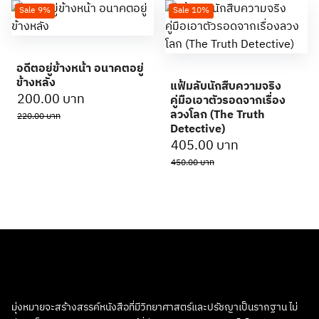
Sale 9%
Sale 10%
อดีตอยู่ข้างหน้า อนาคตอยู่
ข้างหลัง
แฟ้มลับนักสืบความจริง
Original
Current
200.00
บาท
คู่มือเอาตัวรอดจากเรื่อง
price
price
ลวงโลก (The Truth
220.00
บาท
Detective)
was:
is:
Original
Current
405.00
บาท
220.00 บาท.
200.00 บาท.
price
price
450.00
บาท
was:
is:
450.00 บาท.
405.00 บาท.
มุ่งหมายจะสร้างสรรค์หนังสือที่มีวิทยาศาสตร์และปรัชญาเป็นรากฐาน ไม่