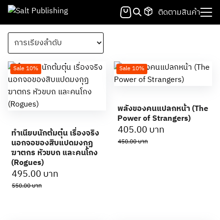
Skip
ติดตามสินค้า
to
Search
content
for:
Sale 10%
Sale 10%
พลังของคนแปลกหน้า (The
Power of Strangers)
Original
Current
405.00
บาท
ทำเนียบนักต้มตุ๋น เรื่องจริง
price
price
นอกจอของสิบแปดมงกุฏ
450.00
บาท
was:
is:
ฆาตกร หัวขบถ และคนโกง
(Rogues)
450.00 บาท.
405.00 บาท.
Original
Current
495.00
บาท
price
price
550.00
บาท
was:
is:
550.00 บาท.
495.00 บาท.