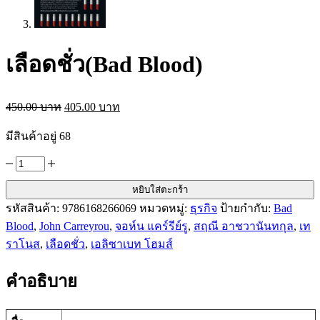
เลือดชั่ว(Bad Blood)
Original
Current
450.00
บาท
405.00
บาท
price
price
was:
is:
มีสินค้าอยู่ 68
450.00 บาท.
405.00 บาท.
จำนวน
เลือด
หยิบใส่ตะกร้า
ชั่ว(Bad
รหัสสินค้า:
9786168266069
หมวดหมู่:
ธุรกิจ
ป้ายกำกับ:
Bad
Blood)
Blood
,
John Carreyrou
,
จอห์น แคร์รีย์รู
,
สฤณี อาชวานันทกุล
,
เท
ชิ้น
ราโนส
,
เลือดชั่ว
,
เอลิซาเบท โฮมส์
คำอธิบาย