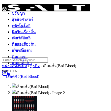
Skip
วิทยาศาสตร์
to
ปรัชญา
content
วิทยาศาสตร์
ธุรกิจ
ปรัชญา
เทคโนโลยี
ธุรกิจ
นิยาย-เรื่องสั้น
เทคโนโลยี
เกี่ยวกับเรา
นิยาย-เรื่องสั้น
ติดต่อเรา
เกี่ยวกับเรา
แคตาล็อก ↓
ติดต่อเรา
Search
แคตาล็อก ↓
for:
หนังสือทั้งหมด
›
ธุรกิจ
›
เลือดชั่ว(Bad Blood)
Sale 10%
0
ติดตามสินค้า