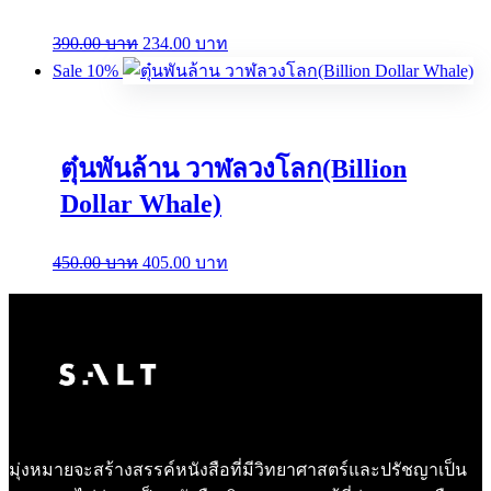
Original
Current
390.00
บาท
234.00
บาท
price
price
Sale 10%
was:
is:
390.00 บาท.
234.00 บาท.
ตุ๋นพันล้าน วาฬลวงโลก(Billion
Dollar Whale)
Original
Current
450.00
บาท
405.00
บาท
price
price
was:
is:
450.00 บาท.
405.00 บาท.
มุ่งหมายจะสร้างสรรค์หนังสือที่มีวิทยาศาสตร์และปรัชญาเป็น