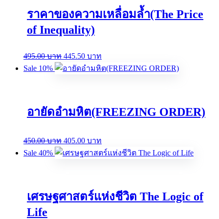
ราคาของความเหลื่อมล้ำ(The Price
of Inequality)
Original
Current
495.00
บาท
445.50
บาท
price
price
Sale 10%
was:
is:
495.00 บาท.
445.50 บาท.
อายัดอำมหิต(FREEZING ORDER)
Original
Current
450.00
บาท
405.00
บาท
price
price
Sale 40%
was:
is:
450.00 บาท.
405.00 บาท.
เศรษฐศาสตร์แห่งชีวิต The Logic of
Life