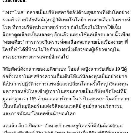
เนื้อเรื่องย่อ
:
“เทราโนส” กลายเป็นบริษัทสตาร์ตอัปด้านสุขภาพที่เติบโตอย่าง
รวดเร็วด้วยวิสัยทัศน์มุ่งปฏิวัติเทคโนโลยีการเจาะเลือดวิเคราะห์
โรค ที่ทางบริษัทประกาศกร้าวว่า ต่อไปนี้จะไม่มีการใช้เข็ม
ฉีดยาดูดเลือดเป็นหลอดๆ อีกแล้ว แต่จะใช้แค่เลือดปลายนิ้วเพียง
‘
หยดเดียว
’
การตรวจวิเคราะห์ผลเลือดจะกลายเป็นเรื่องง่ายๆ ที่
ใครก็ทำได้ที่บ้าน ไม่ใช่อำนาจหนึ่งเดียวของผู้เชี่ยวชาญใน
หน่วยงานทางการแพทย์อีกต่อไป
วิสัยทัศน์ดังกล่าวของเอลิซาเบท โฮมส์ หญิงสาววัยเพียง
19
ปีผู้
ก่อตั้งเทราโนส สร้างความตื่นเต้นให้แก่นักลงทุนเป็นอย่างมาก
นี่เป็นการปฏิวัติวงการแพทย์และเปลี่ยนโลกครั้งใหญ่ เงินลงทุน
มหาศาลหลั่งไหลเข้าสู่เทราโนสจนกลายเป็นบริษัทเกิดใหม่ที่มี
มูลค่าสูงกว่า
165
ล้านดอลลาร์ภายใน
3
ปี และเทราโนสก็กลาย
เป็นหนึ่งในยูนิคอร์นแห่งซิลิคอนแวลลีย์ ศูนย์กลางนวัตกรรม
และการพัฒนาไฮเทคชั้นนำของโลก
แต่แล้ว อีก
2
ปีต่อมา จังหวะก้าวของยูนิคอร์ก็มีอันต้องสะดุด