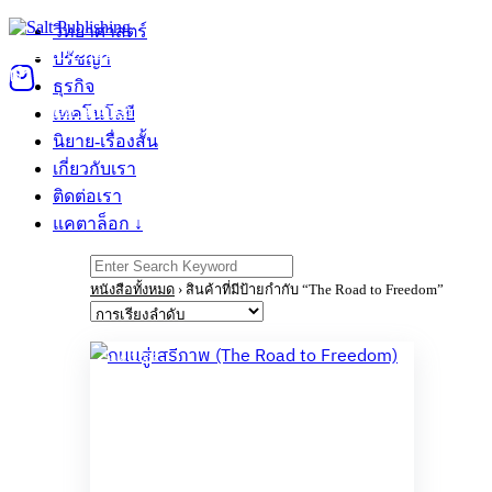
Skip
วิทยาศาสตร์
to
วิทยาศาสตร์
ปรัชญา
ธุรกิจ
เทคโนโลยี
นิยาย-เรื่องสั้น
เกี่ยวกับเรา
ติ
ปรัชญา
content
0
ธุรกิจ
ติดตามสินค้า
เทคโนโลยี
นิยาย-เรื่องสั้น
เกี่ยวกับเรา
ติดต่อเรา
แคตาล็อก ↓
Search
for:
หนังสือทั้งหมด
›
สินค้าที่มีป้ายกำกับ “The Road to Freedom”
Sale 10%