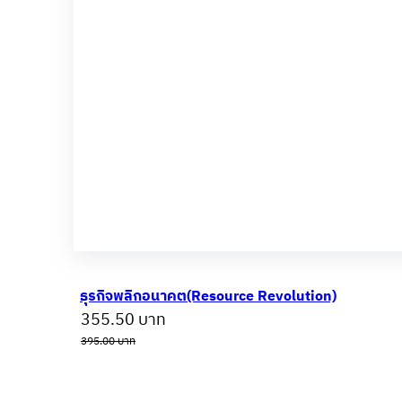
ธุรกิจพลิกอนาคต(Resource Revolution)
Original
Current
355.50
บาท
price
price
395.00
บาท
was:
is:
395.00 บาท.
355.50 บาท.