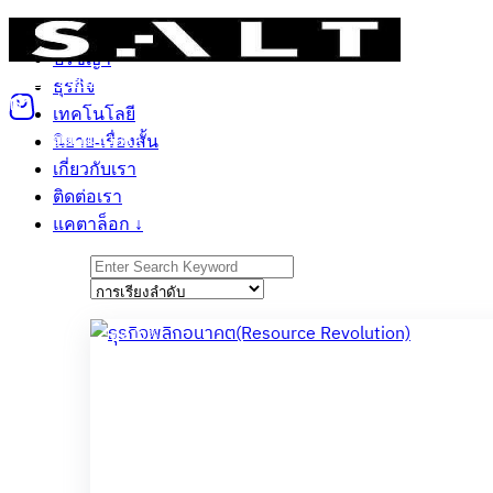
Skip
วิทยาศาสตร์
to
ปรัชญา
content
วิทยาศาสตร์
ปรัชญา
ธุรกิจ
เทคโนโลยี
นิยาย-เรื่องสั้น
เกี่ยวกับเรา
ติ
ธุรกิจ
0
เทคโนโลยี
ติดตามสินค้า
นิยาย-เรื่องสั้น
เกี่ยวกับเรา
ติดต่อเรา
แคตาล็อก ↓
Search
for:
Sale 10%