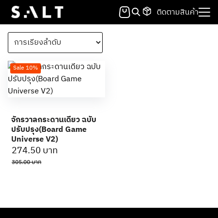
Skip
ติดตามสินค้า
to
Search
content
for:
Sale 10%
จักรวาลกระดานเดียว ฉบับ
ปรับปรุง(Board Game
Universe V2)
Original
Current
274.50
บาท
price
price
305.00
บาท
was:
is:
305.00 บาท.
274.50 บาท.