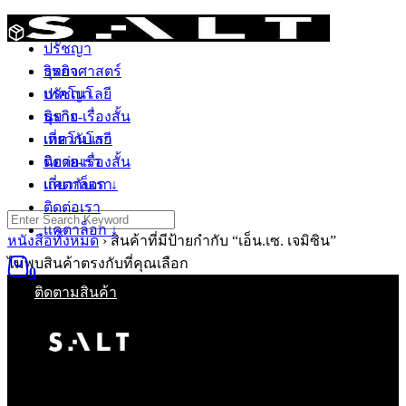
Skip
วิทยาศาสตร์
to
ปรัชญา
content
วิทยาศาสตร์
ธุรกิจ
ปรัชญา
เทคโนโลยี
ธุรกิจ
นิยาย-เรื่องสั้น
เทคโนโลยี
เกี่ยวกับเรา
นิยาย-เรื่องสั้น
ติดต่อเรา
เกี่ยวกับเรา
แคตาล็อก ↓
ติดต่อเรา
Search
แคตาล็อก ↓
for:
หนังสือทั้งหมด
›
สินค้าที่มีป้ายกำกับ “เอ็น.เซ. เจมิซิน”
ไม่พบสินค้าตรงกับที่คุณเลือก
0
ติดตามสินค้า