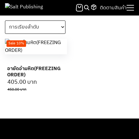
Skip
ติดตามสินค้า
to
Search
content
for:
Sale 10%
อายัดอำมหิต(FREEZING
ORDER)
Original
Current
405.00
บาท
price
price
450.00
บาท
was:
is:
450.00 บาท.
405.00 บาท.