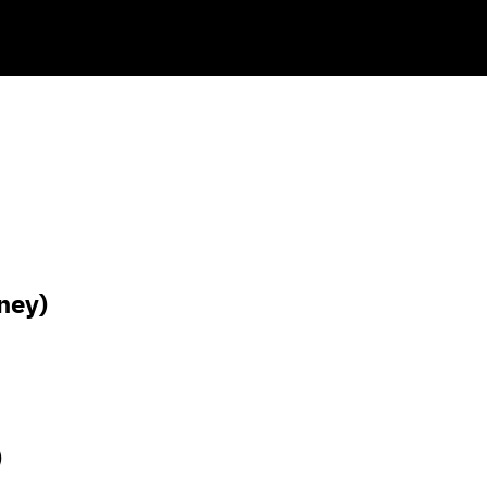
arch
r:
ney)
)