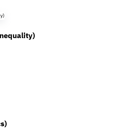
Inequality)
s)