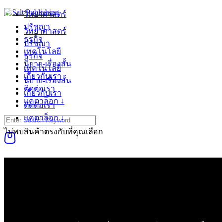
Skip
วิทยาศาสตร์
to
ปรัชญา
content
วิทยาศาสตร์
ธุรกิจ
ปรัชญา
เทคโนโลยี
ธุรกิจ
นิยาย-เรื่องสั้น
เทคโนโลยี
เกี่ยวกับเรา
นิยาย-เรื่องสั้น
ติดต่อเรา
เกี่ยวกับเรา
แคตาล็อก ↓
ติดต่อเรา
แคตาล็อก ↓
Search
for:
ไม่พบสินค้าตรงกับที่คุณเลือก
0
ติดตามสินค้า