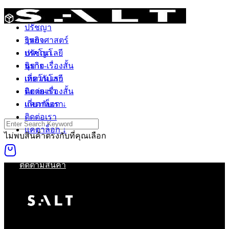
Skip
วิทยาศาสตร์
to
ปรัชญา
content
วิทยาศาสตร์
ธุรกิจ
ปรัชญา
เทคโนโลยี
ธุรกิจ
นิยาย-เรื่องสั้น
เทคโนโลยี
เกี่ยวกับเรา
นิยาย-เรื่องสั้น
ติดต่อเรา
เกี่ยวกับเรา
แคตาล็อก ↓
ติดต่อเรา
Search
แคตาล็อก ↓
for:
ไม่พบสินค้าตรงกับที่คุณเลือก
0
ติดตามสินค้า